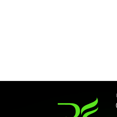
Harmonização Facial | RF Aesthet
(