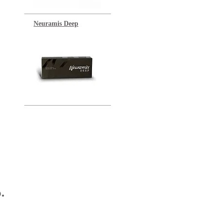
Neuramis Deep
.